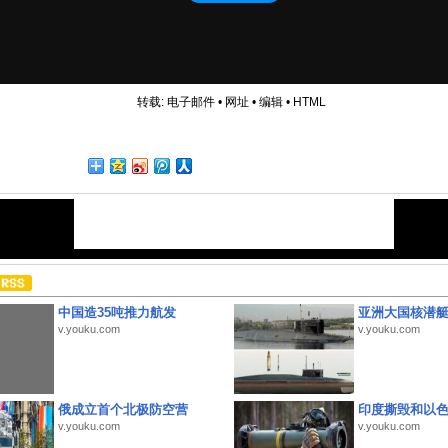
转载:
电子邮件
•
网址
•
编辑
•
HTML
中国造35吨推力航发
亚洲大国核潜
v.youku.com
v.youku.com
俄成立首个北极防空营
印度撕毁和以
v.youku.com
v.youku.com