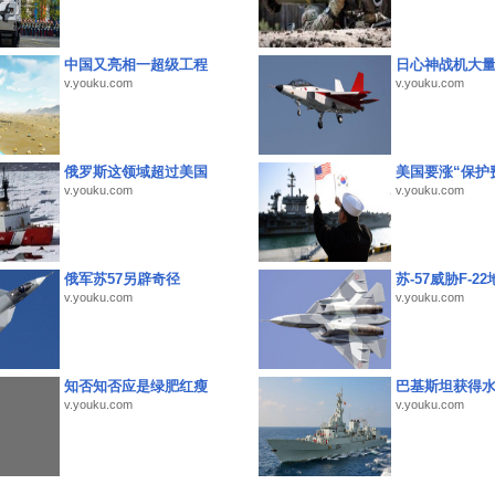
中国又亮相一超级工程
日心神战机大
v.youku.com
v.youku.com
俄罗斯这领域超过美国
美国要涨“保护
v.youku.com
v.youku.com
俄军苏57另辟奇径
苏-57威胁F-2
v.youku.com
v.youku.com
知否知否应是绿肥红瘦
巴基斯坦获得
v.youku.com
v.youku.com