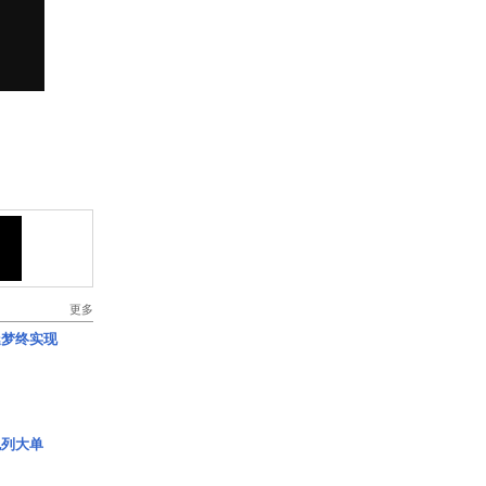
更多
艇梦终实现
色列大单