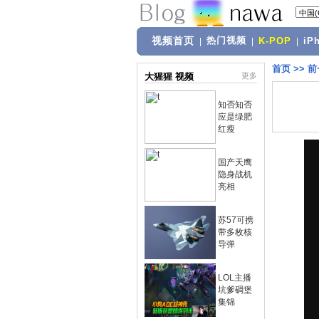
视频首页
热门视频
|
|
K-POP
|
iP
首页
>>
前
大猩猩 视频
更多
知否知否
应是绿肥
红瘦
国产天鹰
隐身战机
亮相
苏57可携
带多枚核
导弹
LOL主播
坑爹碉堡
集锦