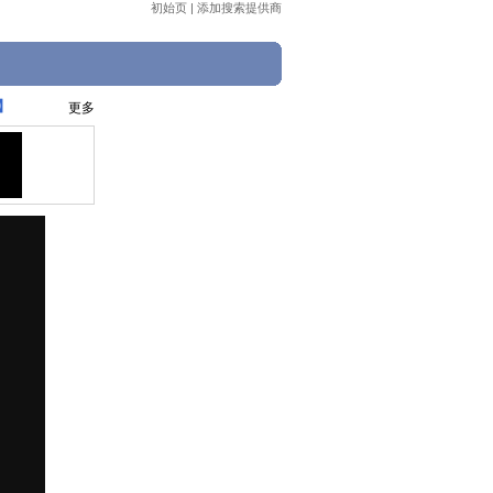
初始页
|
添加搜索提供商
】
更多