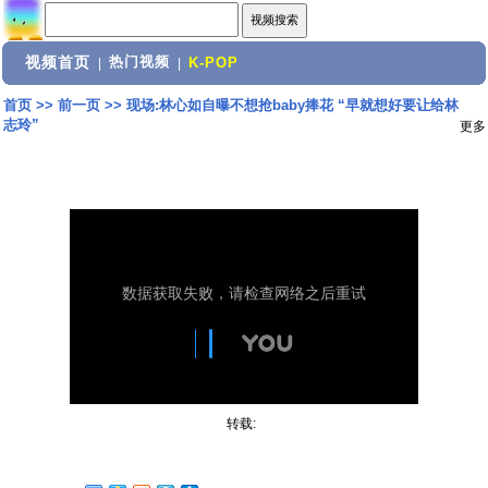
视频首页
热门视频
|
|
K-POP
首页
>>
前一页
>>
现场:林心如自曝不想抢baby捧花 “早就想好要让给林
志玲”
更多
转载: