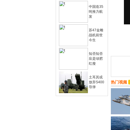
中国造35
吨推力航
发
苏47金雕
战机前世
今生
知否知否
应是绿肥
红瘦
土耳其或
热门视频
放弃S400
导弹