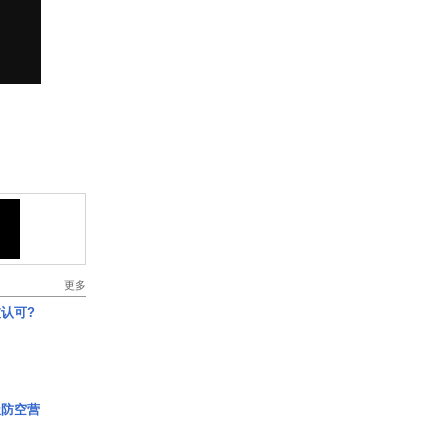
更多
认可?
极防空营