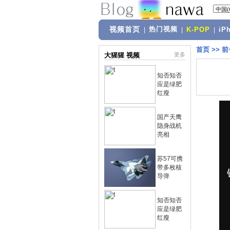
视频首页
热门视频
|
|
K-POP
|
iP
首页
>>
前
大猩猩 视频
更多
知否知否
应是绿肥
红瘦
国产天鹰
隐身战机
亮相
苏57可携
带多枚核
导弹
知否知否
应是绿肥
红瘦