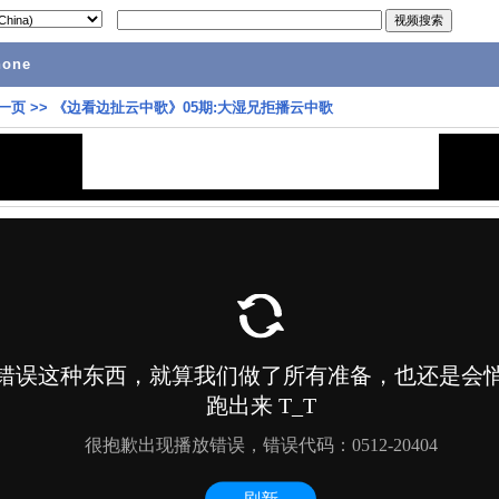
hone
一页
>>
《边看边扯云中歌》05期:大湿兄拒播云中歌