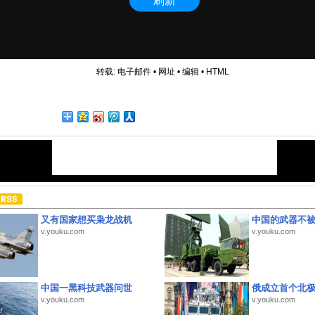
转载:
电子邮件
•
网址
•
编辑
•
HTML
又有国家想买枭龙战机
中国的武器不被
v.youku.com
v.youku.com
中国一黑科技武器问世
俄成立首个北
v.youku.com
v.youku.com