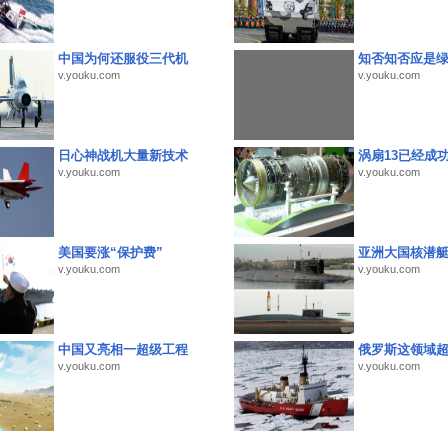
中国为何还服役三代机
知否知否应是
v.youku.com
v.youku.com
日心神战机大量新技术
涡扇13已经成功
v.youku.com
v.youku.com
美国要涨“保护费”
亚洲大国核潜
v.youku.com
v.youku.com
中国又亮相一超级工程
俄罗斯这领域
v.youku.com
v.youku.com