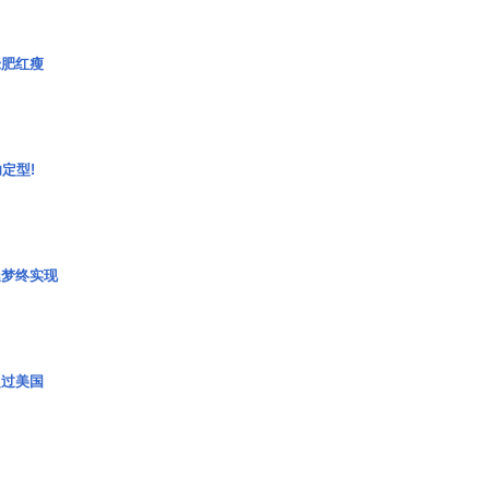
绿肥红瘦
定型!
艇梦终实现
超过美国