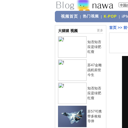
视频首页
热门视频
|
|
K-POP
|
iP
首页
>>
前
大猩猩 视频
更多
知否知否
应是绿肥
红瘦
苏47金雕
战机前世
今生
知否知否
应是绿肥
红瘦
苏57可携
带多枚核
导弹