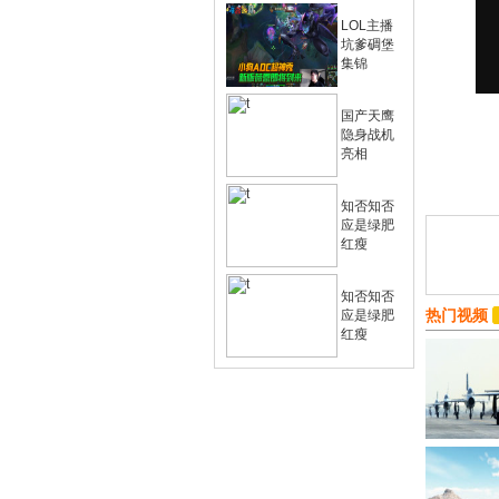
LOL主播
坑爹碉堡
集锦
国产天鹰
隐身战机
亮相
知否知否
应是绿肥
红瘦
知否知否
热门视频
应是绿肥
红瘦