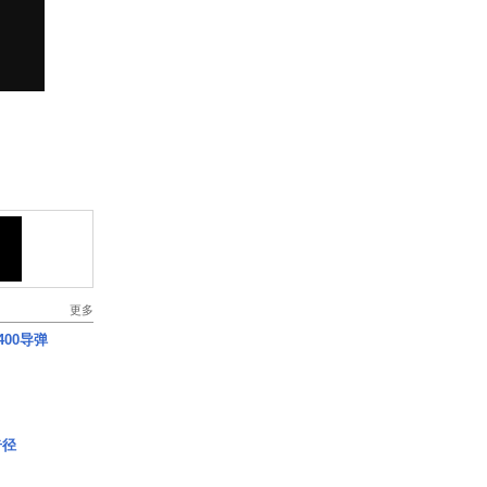
更多
00导弹
奇径