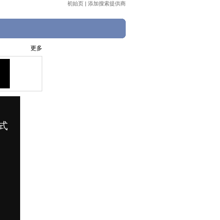
初始页
|
添加搜索提供商
更多