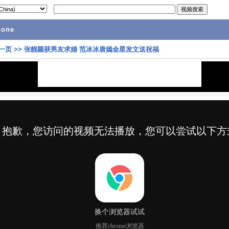
hone
一页
>>
张靓颖获男友求婚 范冰冰唐嫣金星发文送祝福