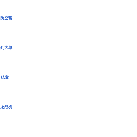
极防空营
色列大单
力航发
枭龙战机