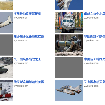
潜艇最怕反潜巡逻机
俄成立首个北
v.youku.com
v.youku.com
知否知否应是绿肥红瘦
印度撕毁和以
v.youku.com
v.youku.com
又一国装备陆战之王
中国造35吨推
v.youku.com
v.youku.com
俄罗斯这领域超过美国
又有国家想买
v.youku.com
v.youku.com