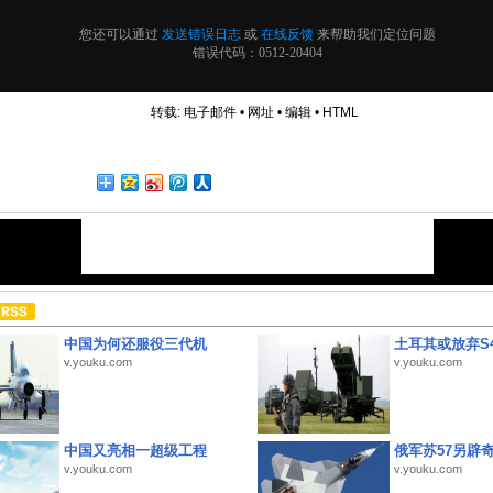
转载:
电子邮件
•
网址
•
编辑
•
HTML
中国为何还服役三代机
土耳其或放弃S4
v.youku.com
v.youku.com
中国又亮相一超级工程
俄军苏57另辟
v.youku.com
v.youku.com