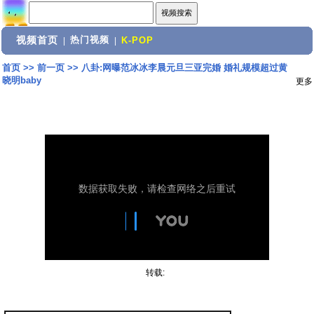
视频首页
热门视频
|
|
K-POP
首页
>>
前一页
>>
八卦:网曝范冰冰李晨元旦三亚完婚 婚礼规模超过黄
晓明baby
更多
转载: