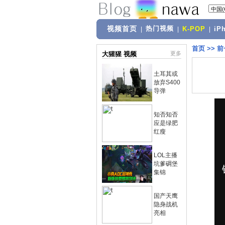
视频首页
热门视频
|
|
K-POP
|
iP
首页
>>
前
大猩猩 视频
更多
土耳其或
放弃S400
导弹
知否知否
应是绿肥
红瘦
LOL主播
坑爹碉堡
集锦
国产天鹰
隐身战机
亮相