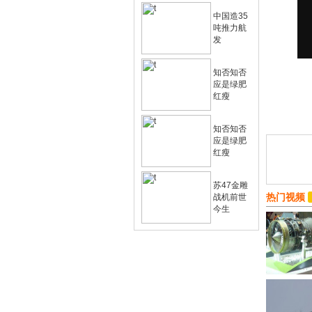
中国造35
吨推力航
发
知否知否
应是绿肥
红瘦
知否知否
应是绿肥
红瘦
苏47金雕
热门视频
战机前世
今生