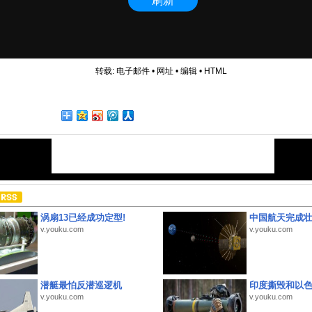
转载:
电子邮件
•
网址
•
编辑
•
HTML
涡扇13已经成功定型!
中国航天完成
v.youku.com
v.youku.com
潜艇最怕反潜巡逻机
印度撕毁和以
v.youku.com
v.youku.com