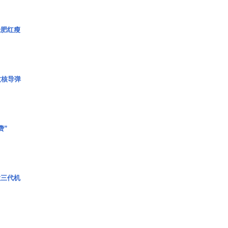
绿肥红瘦
枚核导弹
费”
役三代机