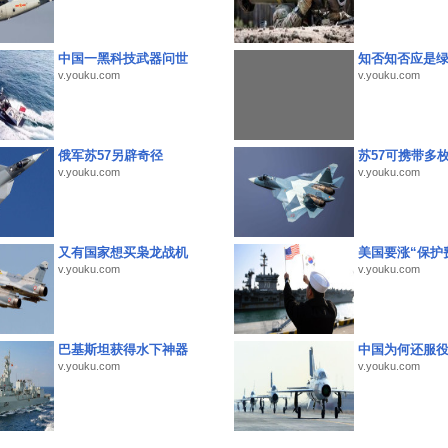
中国一黑科技武器问世
知否知否应是
v.youku.com
v.youku.com
俄军苏57另辟奇径
苏57可携带多
v.youku.com
v.youku.com
又有国家想买枭龙战机
美国要涨“保护
v.youku.com
v.youku.com
巴基斯坦获得水下神器
中国为何还服
v.youku.com
v.youku.com