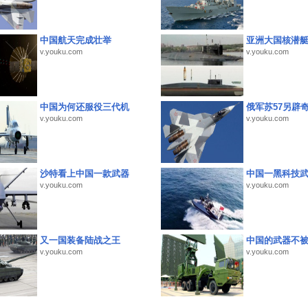
中国航天完成壮举
亚洲大国核潜
v.youku.com
v.youku.com
中国为何还服役三代机
俄军苏57另辟
v.youku.com
v.youku.com
沙特看上中国一款武器
中国一黑科技
v.youku.com
v.youku.com
又一国装备陆战之王
中国的武器不被
v.youku.com
v.youku.com