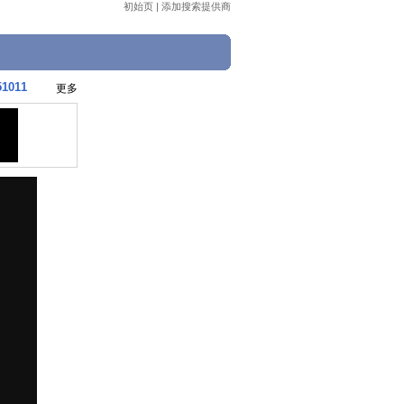
初始页
|
添加搜索提供商
011
更多