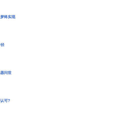
艇梦终实现
奇径
武器问世
认可?