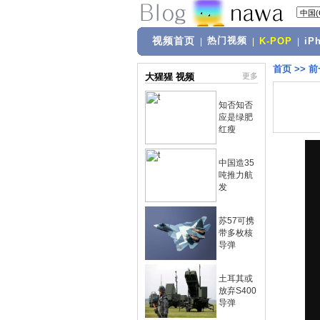
视频首页
热门视频
|
|
K-POP
|
iP
首页
>>
前
大猩猩 视频
更多
知否知否
应是绿肥
红瘦
中国造35
吨推力航
发
苏57可携
带多枚核
导弹
土耳其或
放弃S400
导弹