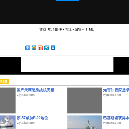
转载:
电子邮件
•
网址
•
编辑
•
HTML
国产天鹰隐身战机亮相
知否知否应是
v.youku.com
v.youku.com
苏-57威胁F-22地位
巴基斯坦获得
v.youku.com
v.youku.com