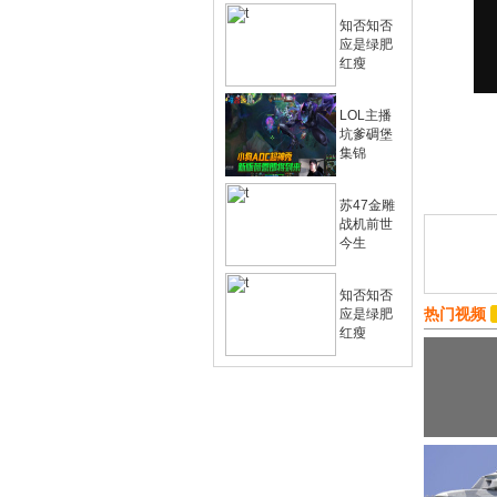
知否知否
应是绿肥
红瘦
LOL主播
坑爹碉堡
集锦
苏47金雕
战机前世
今生
知否知否
热门视频
应是绿肥
红瘦