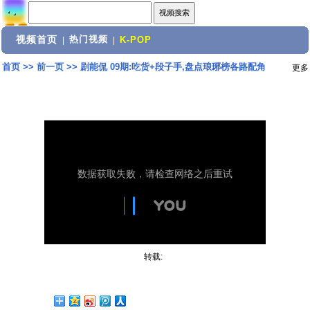
视频首页
热门视频
|
|
K-POP
首页
>>
前一页
>>
剧能侃 09期:吃货+段子手,盘点琅琊榜各路配角
更多
转载: