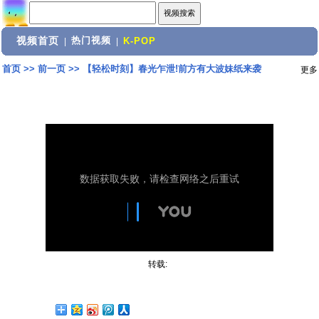
视频首页
热门视频
|
|
K-POP
首页
>>
前一页
>>
【轻松时刻】春光乍泄!前方有大波妹纸来袭
更多
转载: