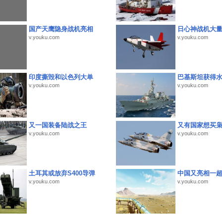
国产天鹰隐身战机亮相
日心神战机大
v.youku.com
v.youku.com
印度撕毁和以色列大单
巴基斯坦获得
v.youku.com
v.youku.com
又一国装备陆战之王
又有国家想买
v.youku.com
v.youku.com
土耳其或放弃S400导弹
中国又亮相一
v.youku.com
v.youku.com