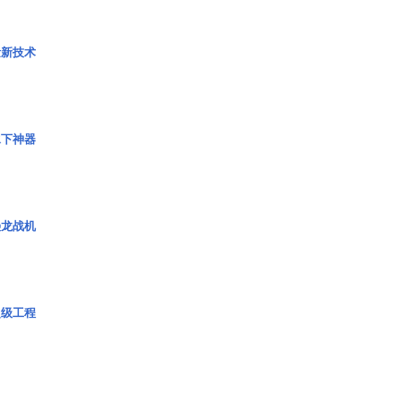
量新技术
水下神器
枭龙战机
超级工程