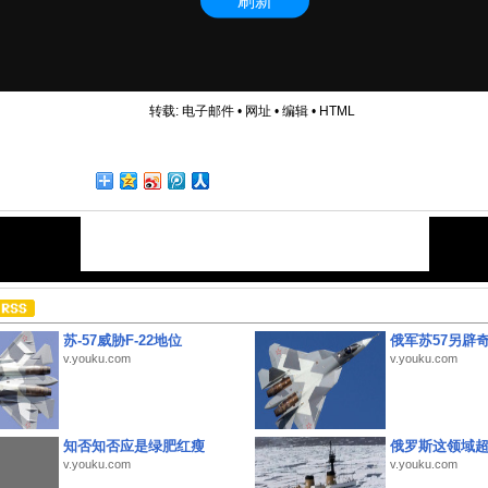
转载:
电子邮件
•
网址
•
编辑
•
HTML
苏-57威胁F-22地位
俄军苏57另辟
v.youku.com
v.youku.com
知否知否应是绿肥红瘦
俄罗斯这领域
v.youku.com
v.youku.com