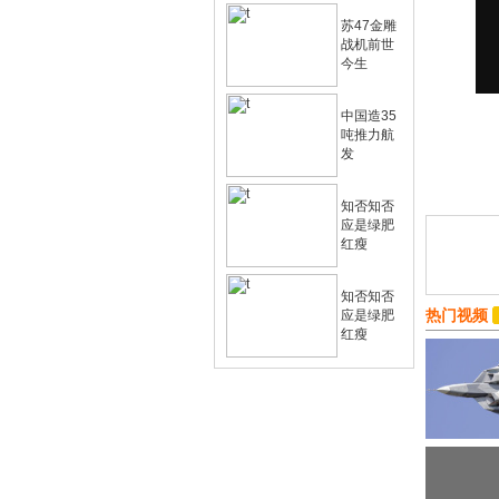
苏47金雕
战机前世
今生
中国造35
吨推力航
发
知否知否
应是绿肥
红瘦
知否知否
热门视频
应是绿肥
红瘦