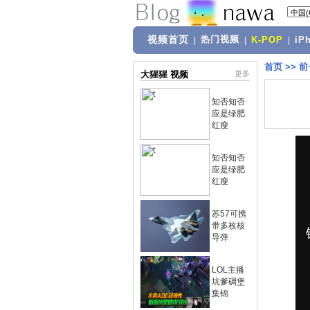
视频首页
热门视频
|
|
K-POP
|
iP
首页
>>
前
大猩猩 视频
更多
知否知否
应是绿肥
红瘦
知否知否
应是绿肥
红瘦
苏57可携
带多枚核
导弹
LOL主播
坑爹碉堡
集锦