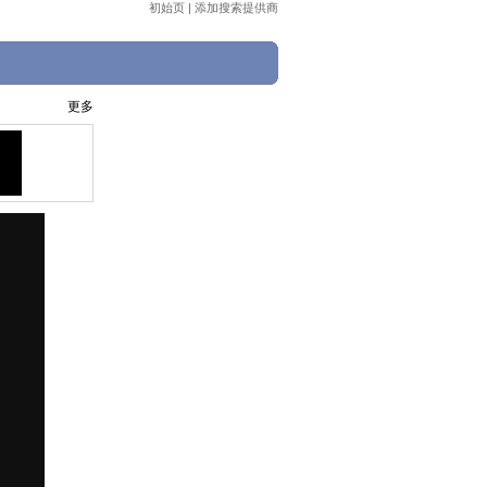
初始页
|
添加搜索提供商
更多