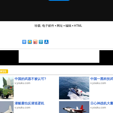
转载:
电子邮件
•
网址
•
编辑
•
HTML
中国的武器不被认可?
中国一黑科技
v.youku.com
v.youku.com
潜艇最怕反潜巡逻机
日心神战机大
v.youku.com
v.youku.com