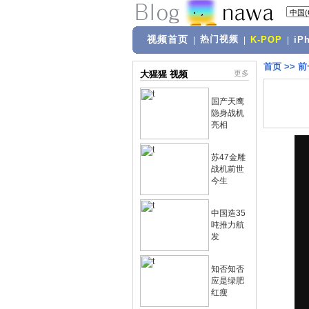
视频首页
热门视频
|
|
K-POP
|
iP
首页
>>
前
大猩猩 视频
更多
国产天鹰
隐身战机
亮相
苏47金雕
战机前世
今生
中国造35
吨推力航
发
知否知否
应是绿肥
红瘦