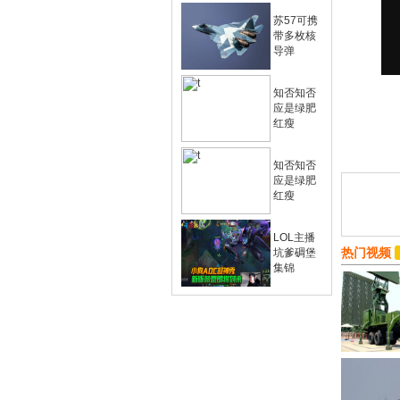
苏57可携
带多枚核
导弹
知否知否
应是绿肥
红瘦
知否知否
应是绿肥
红瘦
LOL主播
热门视频
坑爹碉堡
集锦