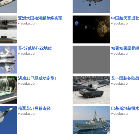
亚洲大国核潜艇梦终实现
中国航天完成
v.youku.com
v.youku.com
苏-57威胁F-22地位
知否知否应是
v.youku.com
v.youku.com
涡扇13已经成功定型!
又一国装备陆
v.youku.com
v.youku.com
俄军苏57另辟奇径
巴基斯坦获得
v.youku.com
v.youku.com