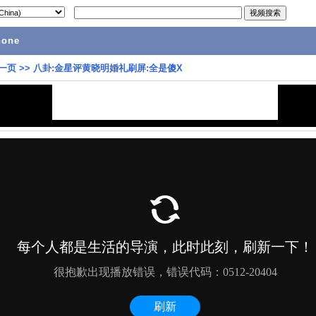
hone
一页
>>
八卦:金星评黄晓明婚礼刷屏:全是傻X