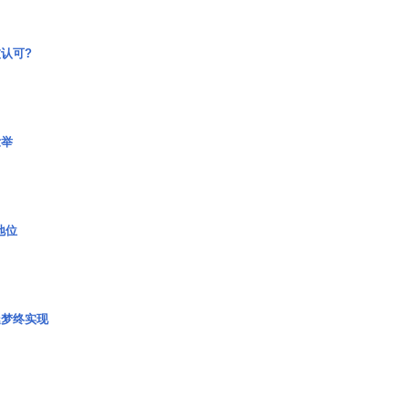
认可?
壮举
2地位
艇梦终实现