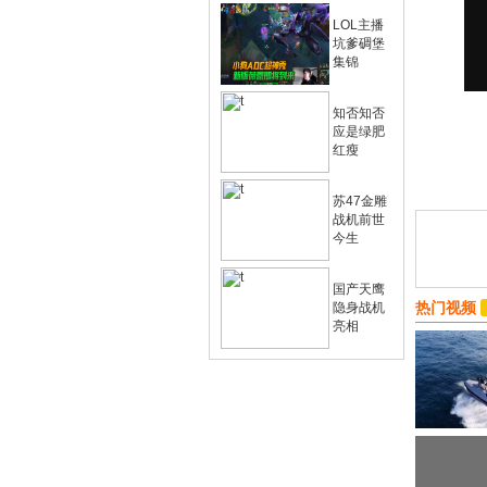
LOL主播
坑爹碉堡
集锦
知否知否
应是绿肥
红瘦
苏47金雕
战机前世
今生
国产天鹰
热门视频
隐身战机
亮相