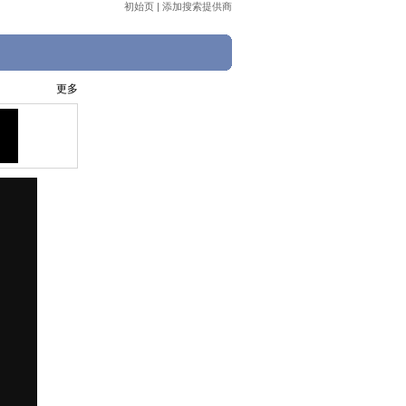
初始页
|
添加搜索提供商
更多