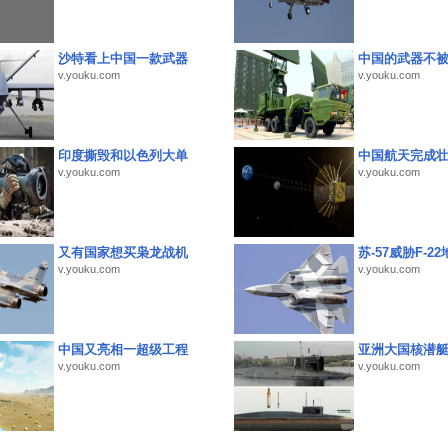
沙特看上中国一款武器
中国的武器不被
v.youku.com
v.youku.com
印度撕毁和以色列大单
中国航天完成
v.youku.com
v.youku.com
又有国家想买枭龙战机
苏-57威胁F-2
v.youku.com
v.youku.com
中国又亮相一超级工程
亚洲大国核潜
v.youku.com
v.youku.com