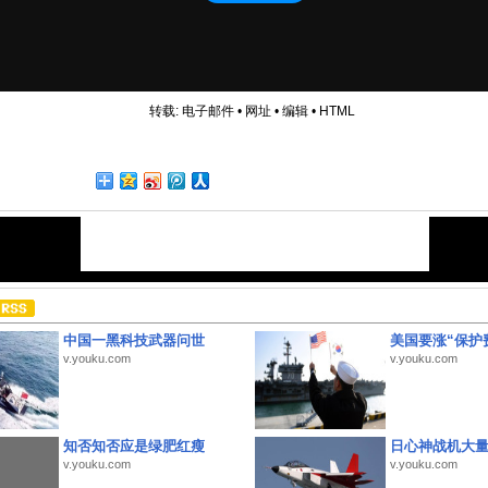
转载:
电子邮件
•
网址
•
编辑
•
HTML
中国一黑科技武器问世
美国要涨“保护
v.youku.com
v.youku.com
知否知否应是绿肥红瘦
日心神战机大
v.youku.com
v.youku.com