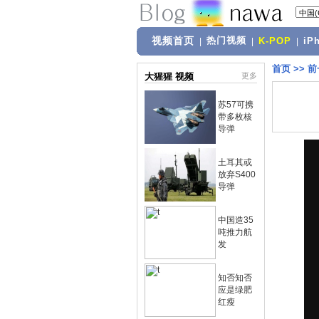
视频首页
热门视频
|
|
K-POP
|
iP
首页
>>
前
大猩猩 视频
更多
苏57可携
带多枚核
导弹
土耳其或
放弃S400
导弹
中国造35
吨推力航
发
知否知否
应是绿肥
红瘦