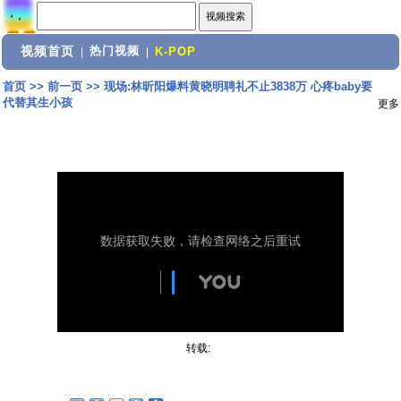
视频首页
热门视频
|
|
K-POP
首页
>>
前一页
>>
现场:林昕阳爆料黄晓明聘礼不止3838万 心疼baby要
代替其生小孩
更多
转载: