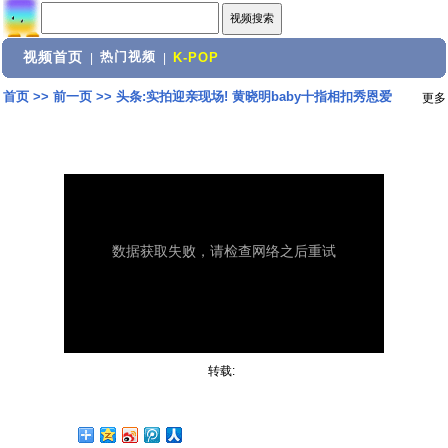
视频首页
热门视频
|
|
K-POP
首页
>>
前一页
>>
头条:实拍迎亲现场! 黄晓明baby十指相扣秀恩爱
更多
转载: