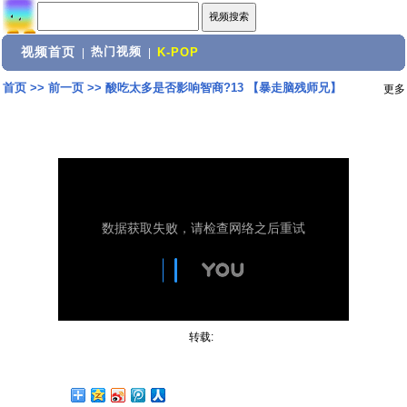
视频首页
热门视频
|
|
K-POP
首页
>>
前一页
>>
酸吃太多是否影响智商?13 【暴走脑残师兄】
更多
转载: