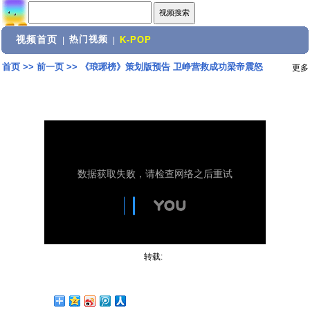
视频首页
热门视频
|
|
K-POP
首页
>>
前一页
>>
《琅琊榜》策划版预告 卫峥营救成功梁帝震怒
更多
转载: