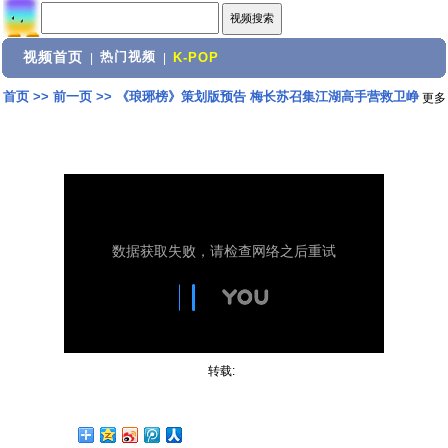
视频首页
热门视频
|
|
K-POP
首页
>>
前一页
>>
《琅琊榜》策划版预告 梅长苏召集江湖高手营救卫峥
更多
转载: