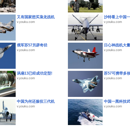
又有国家想买枭龙战机
沙特看上中国
v.youku.com
v.youku.com
俄军苏57另辟奇径
日心神战机大
v.youku.com
v.youku.com
涡扇13已经成功定型!
苏57可携带多
v.youku.com
v.youku.com
中国为何还服役三代机
中国一黑科技
v.youku.com
v.youku.com