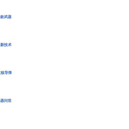
一款武器
量新技术
枚核导弹
武器问世