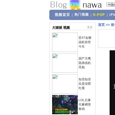
视频首页
热门视频
|
|
K-POP
|
iP
首页
>>
前
大猩猩 视频
更多
苏47金雕
战机前世
今生
国产天鹰
隐身战机
亮相
知否知否
应是绿肥
红瘦
LOL主播
坑爹碉堡
集锦