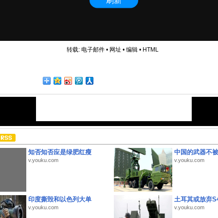
转载:
电子邮件
•
网址
•
编辑
•
HTML
知否知否应是绿肥红瘦
中国的武器不被
v.youku.com
v.youku.com
印度撕毁和以色列大单
土耳其或放弃S4
v.youku.com
v.youku.com