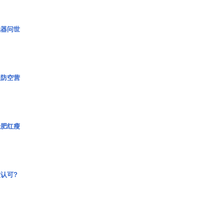
武器问世
极防空营
绿肥红瘦
认可?