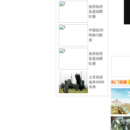
知否知否
应是绿肥
红瘦
中国造35
吨推力航
发
知否知否
应是绿肥
红瘦
土耳其或
热门视频
放弃S400
导弹