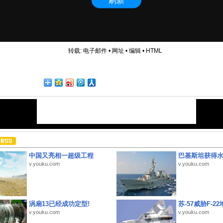
转载:
电子邮件
•
网址
•
编辑
•
HTML
中国又亮相一超级工程
巴基斯坦获得
v.youku.com
v.youku.com
涡扇13已经成功定型!
苏-57威胁F-2
v.youku.com
v.youku.com