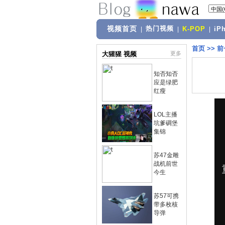
视频首页
热门视频
|
|
K-POP
|
iP
首页
>>
前
大猩猩 视频
更多
知否知否
应是绿肥
红瘦
LOL主播
坑爹碉堡
集锦
苏47金雕
战机前世
今生
苏57可携
带多枚核
导弹