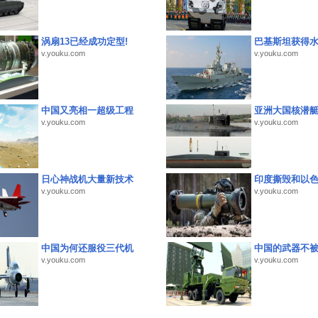
涡扇13已经成功定型!
巴基斯坦获得
v.youku.com
v.youku.com
中国又亮相一超级工程
亚洲大国核潜
v.youku.com
v.youku.com
日心神战机大量新技术
印度撕毁和以
v.youku.com
v.youku.com
中国为何还服役三代机
中国的武器不被
v.youku.com
v.youku.com