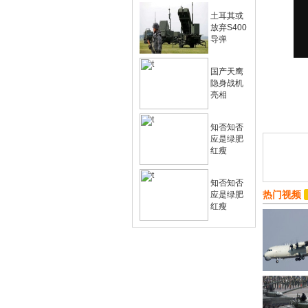
土耳其或
放弃S400
导弹
国产天鹰
隐身战机
亮相
知否知否
应是绿肥
红瘦
知否知否
热门视频
应是绿肥
红瘦