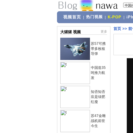
视频首页
热门视频
|
|
K-POP
|
iP
首页
>>
前
大猩猩 视频
更多
苏57可携
带多枚核
导弹
中国造35
吨推力航
发
知否知否
应是绿肥
红瘦
苏47金雕
战机前世
今生