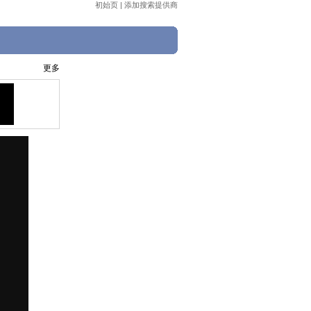
初始页
|
添加搜索提供商
更多