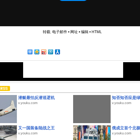
转载:
电子邮件
•
网址
•
编辑
•
HTML
潜艇最怕反潜巡逻机
知否知否应是
v.youku.com
v.youku.com
又一国装备陆战之王
俄成立首个北
v.youku.com
v.youku.com