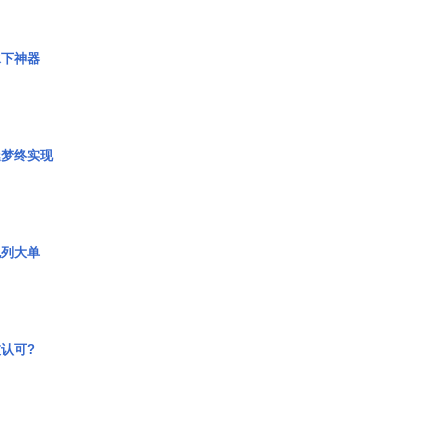
水下神器
艇梦终实现
色列大单
认可?