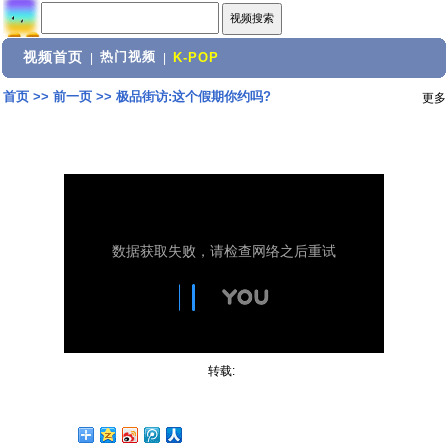
视频首页
热门视频
|
|
K-POP
首页
>>
前一页
>>
极品街访:这个假期你约吗?
更多
转载: