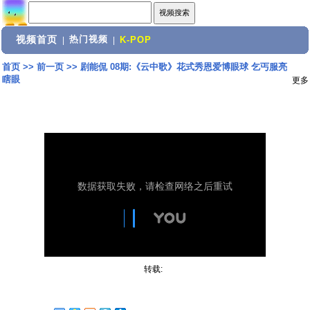
视频首页
热门视频
|
|
K-POP
首页
>>
前一页
>>
剧能侃 08期:《云中歌》花式秀恩爱博眼球 乞丐服亮
瞎眼
更多
转载: