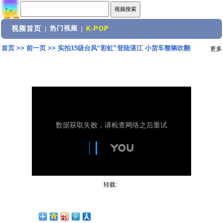
视频首页
热门视频
|
|
K-POP
首页
>>
前一页
>>
实拍15级台风“彩虹”登陆湛江 小货车整辆吹翻
更多
转载: