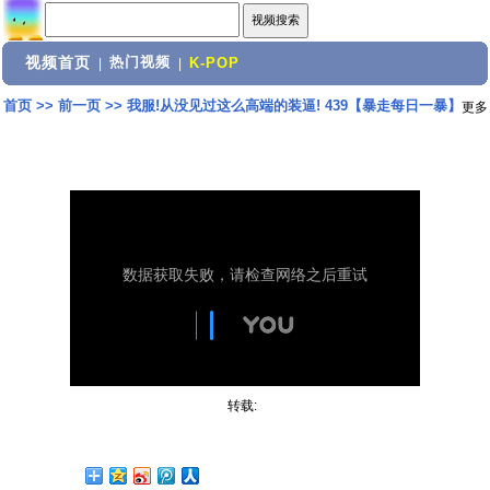
视频首页
热门视频
|
|
K-POP
首页
>>
前一页
>>
我服!从没见过这么高端的装逼! 439【暴走每日一暴】
更多
转载: