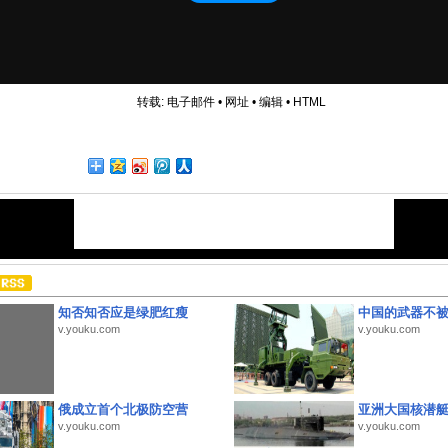
转载:
电子邮件
•
网址
•
编辑
•
HTML
知否知否应是绿肥红瘦
中国的武器不被
v.youku.com
v.youku.com
俄成立首个北极防空营
亚洲大国核潜
v.youku.com
v.youku.com