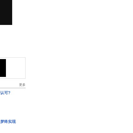
更多
认可?
艇梦终实现