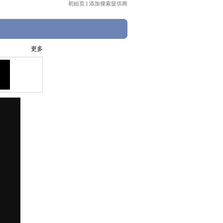
初始页
|
添加搜索提供商
更多