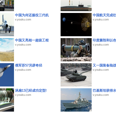
中国为何还服役三代机
中国航天完成
v.youku.com
v.youku.com
中国又亮相一超级工程
印度撕毁和以
v.youku.com
v.youku.com
俄军苏57另辟奇径
又一国装备陆
v.youku.com
v.youku.com
涡扇13已经成功定型!
巴基斯坦获得
v.youku.com
v.youku.com