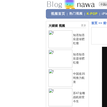
视频首页
热门视频
|
|
K-POP
|
iP
首页
>>
前
大猩猩 视频
更多
知否知否
应是绿肥
红瘦
知否知否
应是绿肥
红瘦
中国造35
吨推力航
发
苏47金雕
战机前世
今生