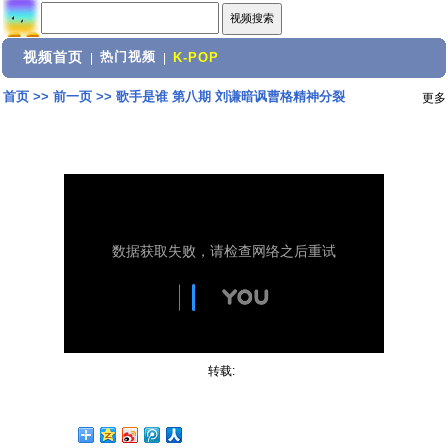
视频首页
热门视频
|
|
K-POP
首页
>>
前一页
>>
歌手是谁 第八期 刘谦暗讽曹格精神分裂
更多
转载: