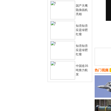
国产天鹰
隐身战机
亮相
知否知否
应是绿肥
红瘦
知否知否
应是绿肥
红瘦
中国造35
热门视频
吨推力航
发