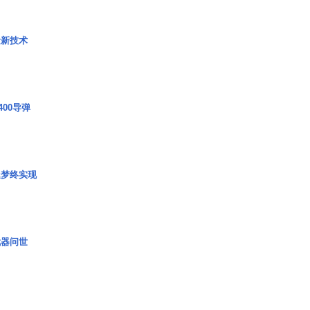
量新技术
00导弹
艇梦终实现
武器问世