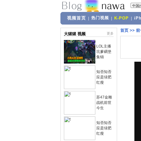
视频首页
热门视频
|
|
K-POP
|
iP
首页
>>
前
大猩猩 视频
更多
LOL主播
坑爹碉堡
集锦
知否知否
应是绿肥
红瘦
苏47金雕
战机前世
今生
知否知否
应是绿肥
红瘦