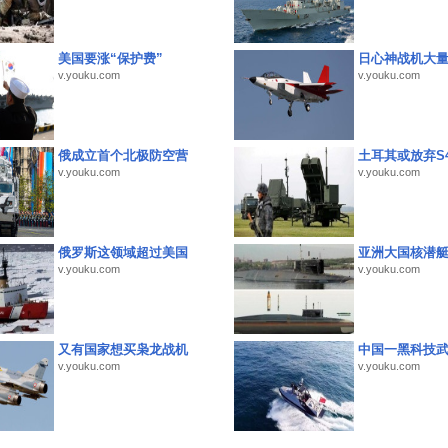
美国要涨“保护费”
日心神战机大
v.youku.com
v.youku.com
俄成立首个北极防空营
土耳其或放弃S4
v.youku.com
v.youku.com
俄罗斯这领域超过美国
亚洲大国核潜
v.youku.com
v.youku.com
又有国家想买枭龙战机
中国一黑科技
v.youku.com
v.youku.com