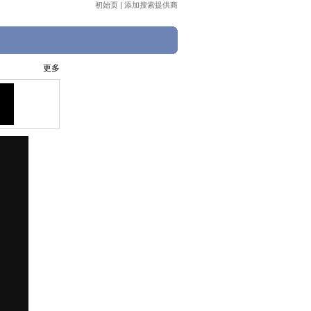
初始页
|
添加搜索提供商
更多