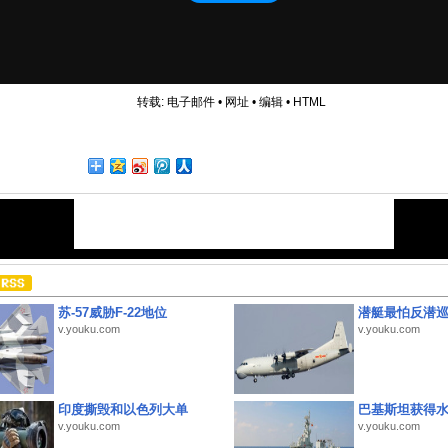
转载:
电子邮件
•
网址
•
编辑
•
HTML
苏-57威胁F-22地位
潜艇最怕反潜
v.youku.com
v.youku.com
印度撕毁和以色列大单
巴基斯坦获得
v.youku.com
v.youku.com