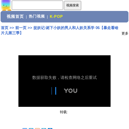
视频首页
热门视频
|
|
K-POP
首页
>>
前一页
>>
捉妖记:诞下小妖的男人和人妖关系学 06【暴走看啥
片儿第三季】
更多
转载: