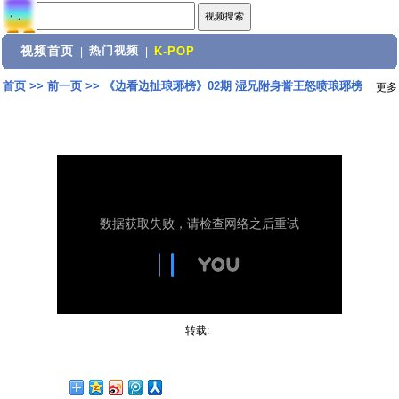
视频首页
热门视频
|
|
K-POP
首页
>>
前一页
>>
《边看边扯琅琊榜》02期 湿兄附身誉王怒喷琅琊榜
更多
转载: