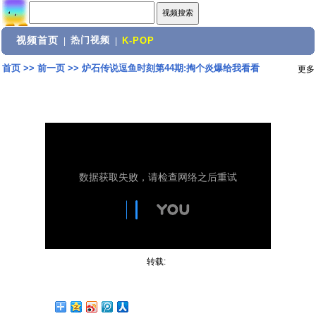
视频首页
热门视频
|
|
K-POP
首页
>>
前一页
>>
炉石传说逗鱼时刻第44期:掏个炎爆给我看看
更多
转载: