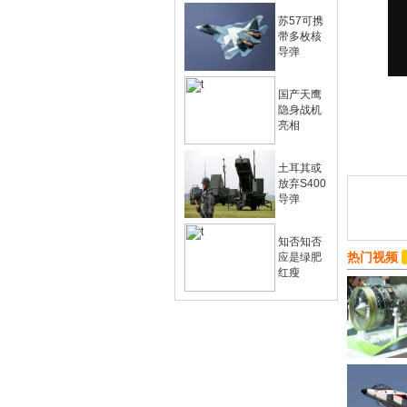
苏57可携
带多枚核
导弹
国产天鹰
隐身战机
亮相
土耳其或
放弃S400
导弹
知否知否
热门视频
应是绿肥
红瘦