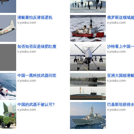
潜艇最怕反潜巡逻机
俄罗斯这领域
v.youku.com
v.youku.com
知否知否应是绿肥红瘦
沙特看上中国
v.youku.com
v.youku.com
中国一黑科技武器问世
亚洲大国核潜
v.youku.com
v.youku.com
中国的武器不被认可?
巴基斯坦获得
v.youku.com
v.youku.com