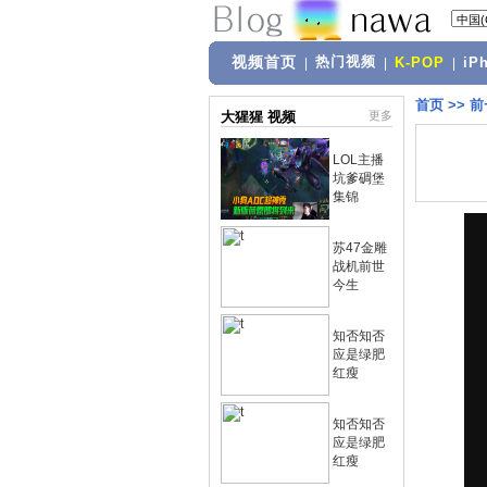
视频首页
热门视频
|
|
K-POP
|
iP
首页
>>
前
大猩猩 视频
更多
LOL主播
坑爹碉堡
集锦
苏47金雕
战机前世
今生
知否知否
应是绿肥
红瘦
知否知否
应是绿肥
红瘦