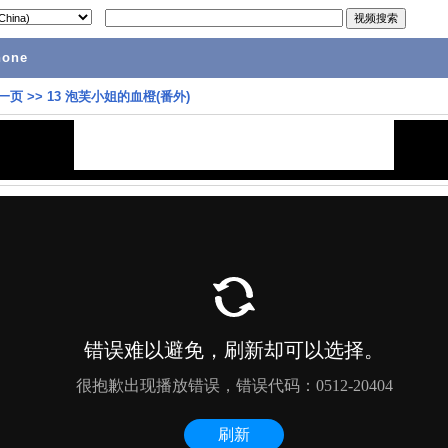
hone
一页
>>
13 泡芙小姐的血橙(番外)