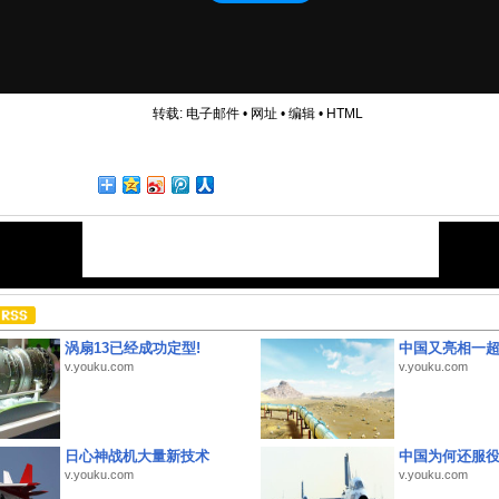
转载:
电子邮件
•
网址
•
编辑
•
HTML
涡扇13已经成功定型!
中国又亮相一
v.youku.com
v.youku.com
日心神战机大量新技术
中国为何还服
v.youku.com
v.youku.com