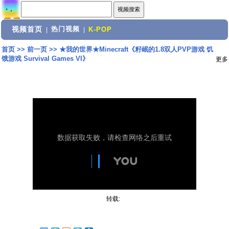
视频首页
热门视频
|
|
K-POP
首页
>>
前一页
>>
★我的世界★Minecraft《籽岷的1.8双人PVP游戏 饥
饿游戏 Survival Games VI》
更多
转载: