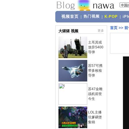
视频首页
热门视频
|
|
K-POP
|
iP
首页
>>
前
大猩猩 视频
更多
土耳其或
放弃S400
导弹
苏57可携
带多枚核
导弹
苏47金雕
战机前世
今生
LOL主播
坑爹碉堡
集锦