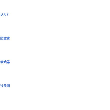
认可?
极防空营
一款武器
超过美国