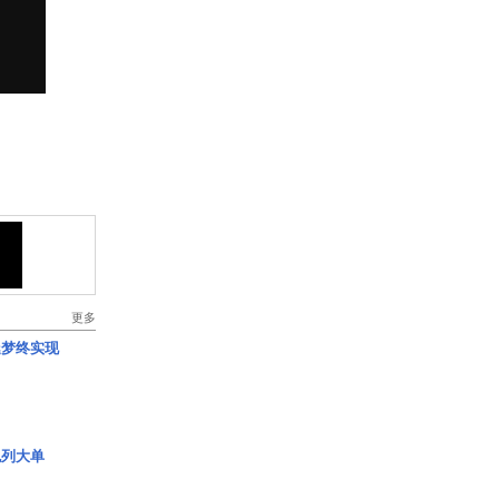
更多
艇梦终实现
色列大单