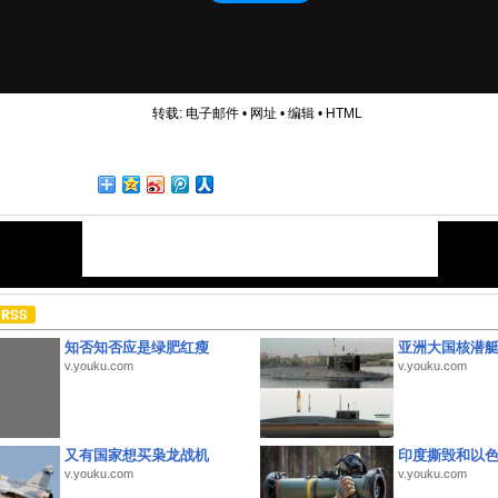
转载:
电子邮件
•
网址
•
编辑
•
HTML
知否知否应是绿肥红瘦
亚洲大国核潜
v.youku.com
v.youku.com
又有国家想买枭龙战机
印度撕毁和以
v.youku.com
v.youku.com