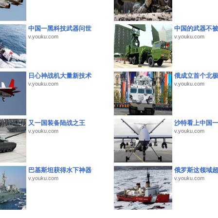
中国一黑科技武器问世
中国的武器不被
v.youku.com
v.youku.com
日心神战机大量新技术
俄成立首个北
v.youku.com
v.youku.com
又一国装备陆战之王
沙特看上中国
v.youku.com
v.youku.com
巴基斯坦获得水下神器
俄罗斯这领域
v.youku.com
v.youku.com