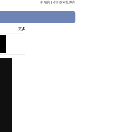
初始页
|
添加搜索提供商
更多