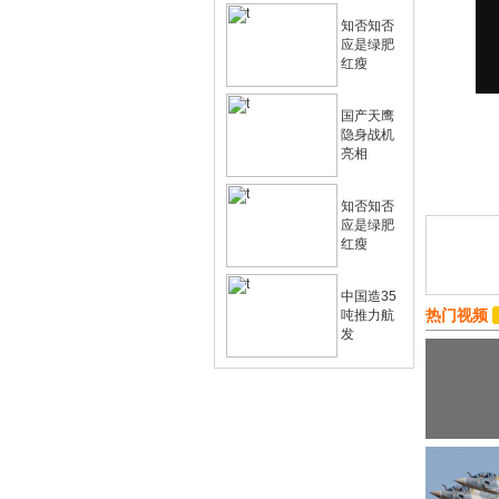
知否知否
应是绿肥
红瘦
国产天鹰
隐身战机
亮相
知否知否
应是绿肥
红瘦
中国造35
热门视频
吨推力航
发