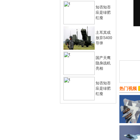
知否知否
应是绿肥
红瘦
土耳其或
放弃S400
导弹
国产天鹰
隐身战机
亮相
知否知否
热门视频
应是绿肥
红瘦