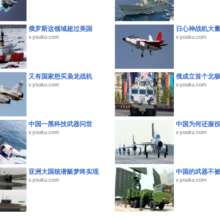
俄罗斯这领域超过美国
日心神战机大
v.youku.com
v.youku.com
又有国家想买枭龙战机
俄成立首个北
v.youku.com
v.youku.com
中国一黑科技武器问世
中国为何还服
v.youku.com
v.youku.com
亚洲大国核潜艇梦终实现
中国的武器不被
v.youku.com
v.youku.com