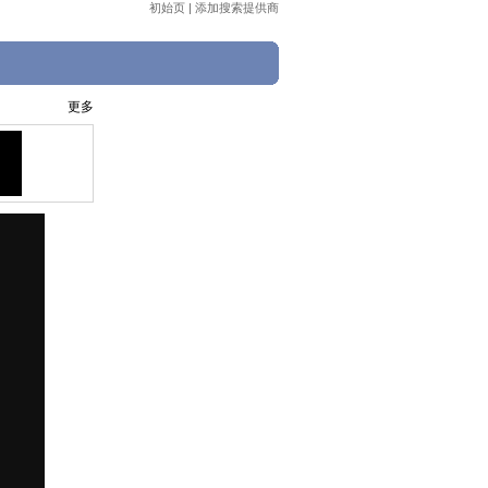
初始页
|
添加搜索提供商
更多