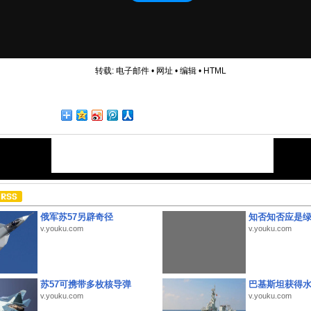
转载:
电子邮件
•
网址
•
编辑
•
HTML
俄军苏57另辟奇径
知否知否应是
v.youku.com
v.youku.com
苏57可携带多枚核导弹
巴基斯坦获得
v.youku.com
v.youku.com