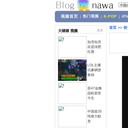
视频首页
热门视频
|
|
K-POP
|
iP
首页
>>
前
大猩猩 视频
更多
知否知否
应是绿肥
红瘦
LOL主播
坑爹碉堡
集锦
苏47金雕
战机前世
今生
中国造35
吨推力航
发