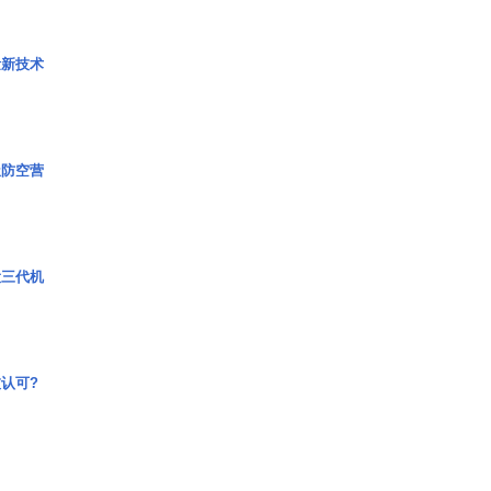
量新技术
极防空营
役三代机
认可?