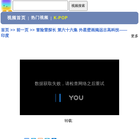
视频首页
热门视频
|
|
K-POP
首页
>>
前一页
>>
冒险雷探长 第六十六集 外星壁画揭远古高科技——
印度
更多
转载: