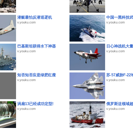
潜艇最怕反潜巡逻机
中国一黑科技
v.youku.com
v.youku.com
巴基斯坦获得水下神器
日心神战机大
v.youku.com
v.youku.com
知否知否应是绿肥红瘦
苏-57威胁F-2
v.youku.com
v.youku.com
涡扇13已经成功定型!
俄罗斯这领域
v.youku.com
v.youku.com