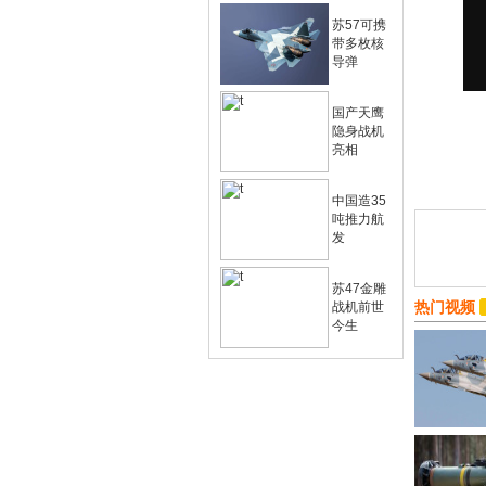
苏57可携
带多枚核
导弹
国产天鹰
隐身战机
亮相
中国造35
吨推力航
发
苏47金雕
热门视频
战机前世
今生