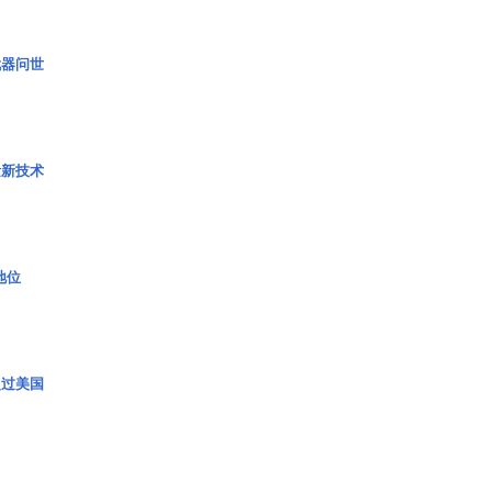
武器问世
量新技术
2地位
超过美国