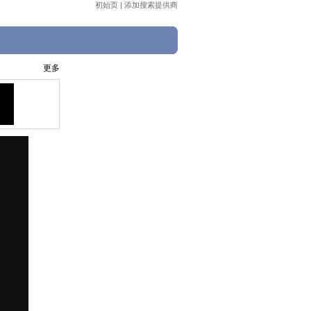
初始页
|
添加搜索提供商
更多