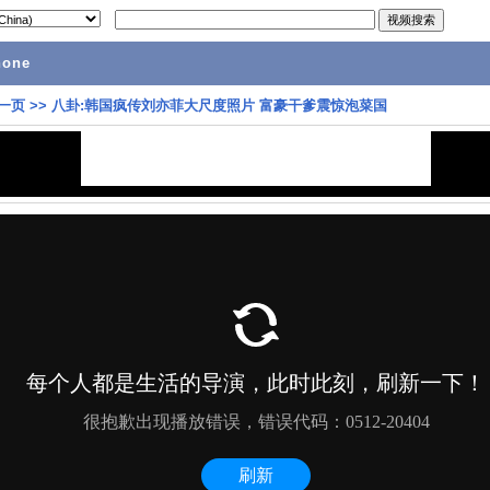
hone
一页
>>
八卦:韩国疯传刘亦菲大尺度照片 富豪干爹震惊泡菜国