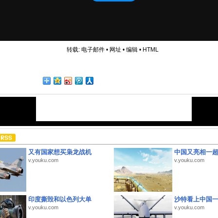
转载:
电子邮件
•
网址
•
编辑
•
HTML
又有国家想买枭龙战机
中国又亮相一
v.youku.com
v.youku.com
印度撕毁和以色列大单
沙特看上中国
v.youku.com
v.youku.com