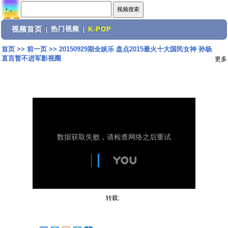
视频首页
热门视频
|
|
K-POP
首页
>>
前一页
>>
20150929期全娱乐 盘点2015最火十大国民女神 孙杨
直言暂不进军影视圈
更多
转载: