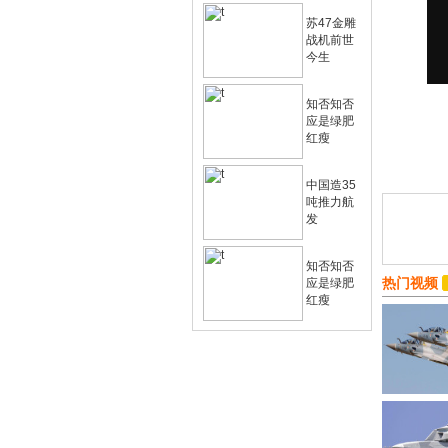
苏47金雕
战机前世
今生
知否知否
应是绿肥
红瘦
中国造35
吨推力航
发
知否知否
热门视频
应是绿肥
红瘦