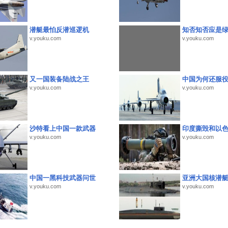
潜艇最怕反潜巡逻机
知否知否应是
v.youku.com
v.youku.com
又一国装备陆战之王
中国为何还服
v.youku.com
v.youku.com
沙特看上中国一款武器
印度撕毁和以
v.youku.com
v.youku.com
中国一黑科技武器问世
亚洲大国核潜
v.youku.com
v.youku.com