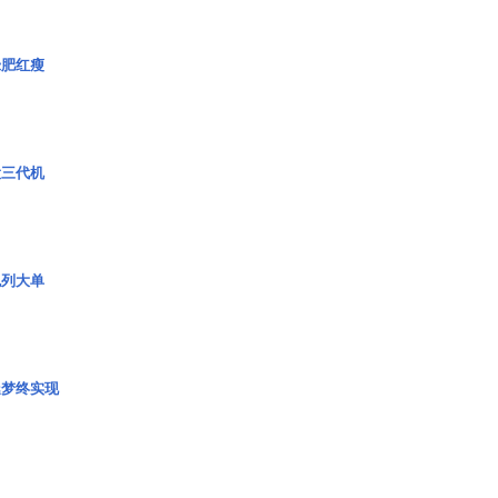
绿肥红瘦
役三代机
色列大单
艇梦终实现