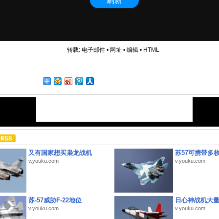
转载:
电子邮件
•
网址
•
编辑
•
HTML
又有国家想买枭龙战机
苏57可携带多
v.youku.com
v.youku.com
苏-57威胁F-22地位
日心神战机大
v.youku.com
v.youku.com