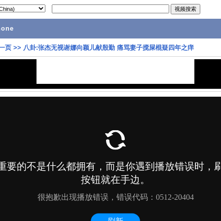
hone
一页
>>
八卦:张杰无视谢娜向颖儿献殷勤 痛骂妻子搅屎棍疑四年之痒