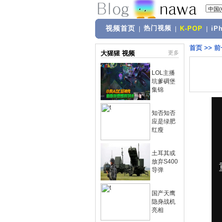
视频首页
热门视频
|
|
K-POP
|
iP
首页
>>
前
大猩猩 视频
更多
LOL主播
坑爹碉堡
集锦
知否知否
应是绿肥
红瘦
土耳其或
放弃S400
导弹
国产天鹰
隐身战机
亮相