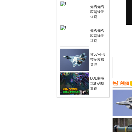
知否知否
应是绿肥
红瘦
知否知否
应是绿肥
红瘦
苏57可携
带多枚核
导弹
LOL主播
热门视频
坑爹碉堡
集锦