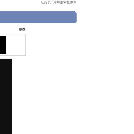
初始页
|
添加搜索提供商
更多