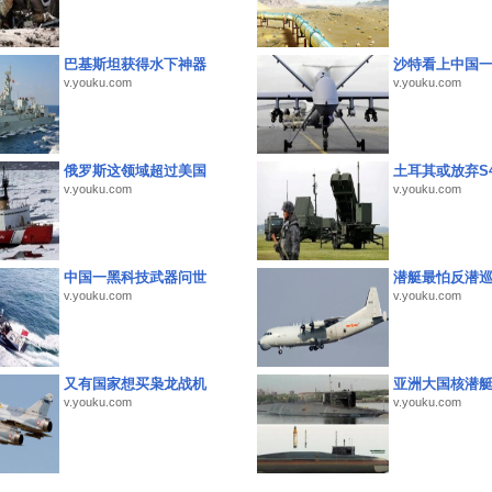
巴基斯坦获得水下神器
沙特看上中国
v.youku.com
v.youku.com
俄罗斯这领域超过美国
土耳其或放弃S4
v.youku.com
v.youku.com
中国一黑科技武器问世
潜艇最怕反潜
v.youku.com
v.youku.com
又有国家想买枭龙战机
亚洲大国核潜
v.youku.com
v.youku.com