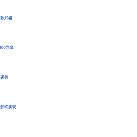
一款武器
00导弹
巡逻机
艇梦终实现