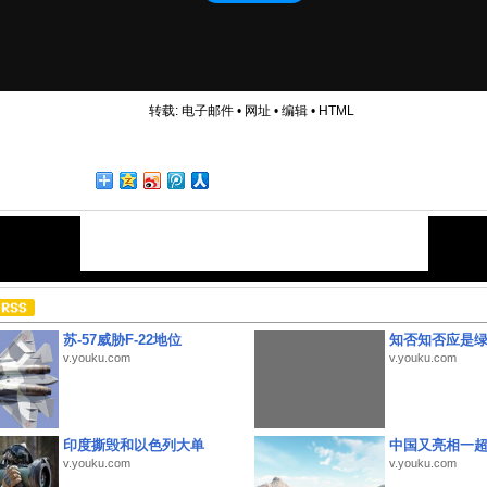
转载:
电子邮件
•
网址
•
编辑
•
HTML
苏-57威胁F-22地位
知否知否应是
v.youku.com
v.youku.com
印度撕毁和以色列大单
中国又亮相一
v.youku.com
v.youku.com