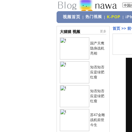
视频首页
热门视频
|
|
K-POP
|
iP
首页
>>
前
大猩猩 视频
更多
国产天鹰
隐身战机
亮相
知否知否
应是绿肥
红瘦
知否知否
应是绿肥
红瘦
苏47金雕
战机前世
今生