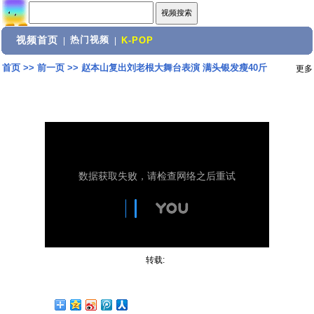
视频首页
热门视频
|
|
K-POP
首页
>>
前一页
>>
赵本山复出刘老根大舞台表演 满头银发瘦40斤
更多
转载: