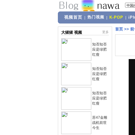
视频首页
热门视频
|
|
K-POP
|
iP
首页
>>
前
大猩猩 视频
更多
知否知否
应是绿肥
红瘦
知否知否
应是绿肥
红瘦
知否知否
应是绿肥
红瘦
苏47金雕
战机前世
今生