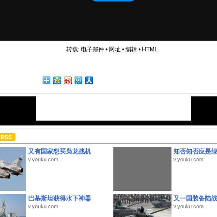
转载:
电子邮件
•
网址
•
编辑
•
HTML
又有国家想买枭龙战机
知否知否应是
v.youku.com
v.youku.com
巴基斯坦获得水下神器
又一国装备陆
v.youku.com
v.youku.com