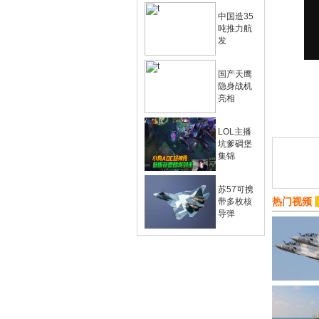
中国造35
吨推力航
发
国产天鹰
隐身战机
亮相
LOL主播
坑爹碉堡
集锦
苏57可携
热门视频
带多枚核
导弹