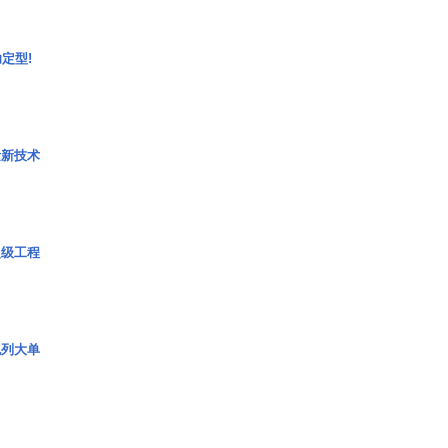
定型!
量新技术
超级工程
色列大单