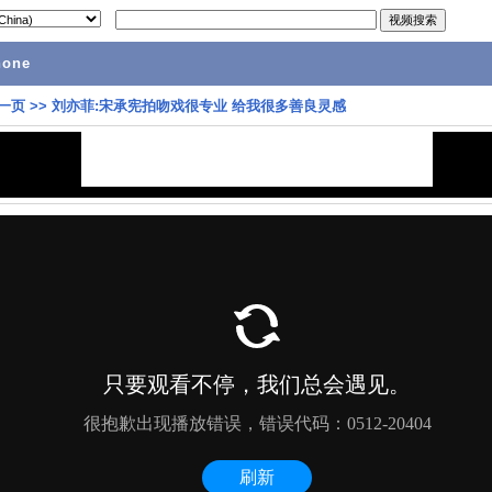
hone
一页
>>
刘亦菲:宋承宪拍吻戏很专业 给我很多善良灵感