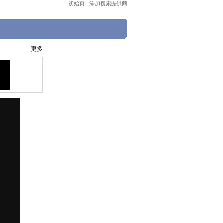
初始页
|
添加搜索提供商
更多