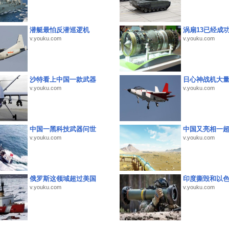
潜艇最怕反潜巡逻机
涡扇13已经成功
v.youku.com
v.youku.com
沙特看上中国一款武器
日心神战机大
v.youku.com
v.youku.com
中国一黑科技武器问世
中国又亮相一
v.youku.com
v.youku.com
俄罗斯这领域超过美国
印度撕毁和以
v.youku.com
v.youku.com