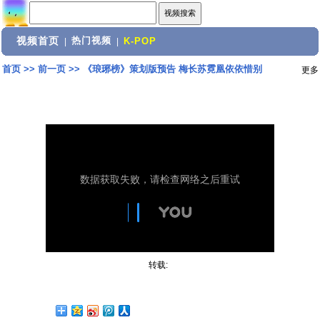
视频首页
热门视频
|
|
K-POP
首页
>>
前一页
>>
《琅琊榜》策划版预告 梅长苏霓凰依依惜别
更多
转载: