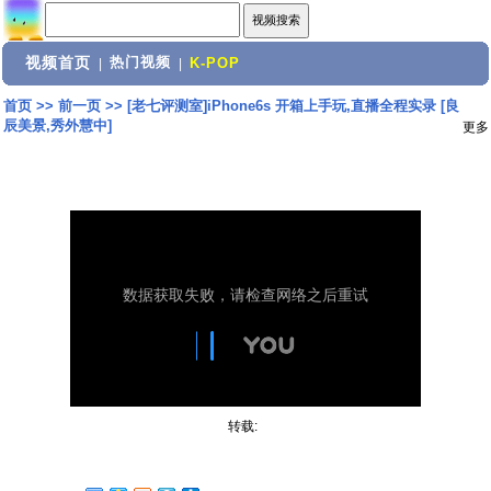
视频首页
热门视频
|
|
K-POP
首页
>>
前一页
>>
[老七评测室]iPhone6s 开箱上手玩,直播全程实录 [良
辰美景,秀外慧中]
更多
转载: