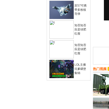
苏57可携
带多枚核
导弹
知否知否
应是绿肥
红瘦
知否知否
应是绿肥
红瘦
LOL主播
热门视频
坑爹碉堡
集锦