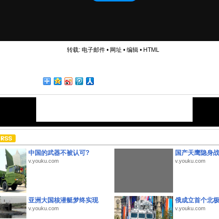
转载:
电子邮件
•
网址
•
编辑
•
HTML
中国的武器不被认可?
国产天鹰隐身
v.youku.com
v.youku.com
亚洲大国核潜艇梦终实现
俄成立首个北
v.youku.com
v.youku.com