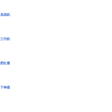
枭龙战机
役三代机
绿肥红瘦
水下神器