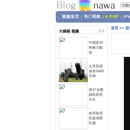
视频首页
热门视频
|
|
K-POP
|
iP
首页
>>
前
大猩猩 视频
更多
中国造35
吨推力航
发
土耳其或
放弃S400
导弹
苏47金雕
战机前世
今生
知否知否
应是绿肥
红瘦