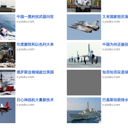
中国一黑科技武器问世
又有国家想买
v.youku.com
v.youku.com
印度撕毁和以色列大单
中国为何还服
v.youku.com
v.youku.com
俄罗斯这领域超过美国
知否知否应是
v.youku.com
v.youku.com
日心神战机大量新技术
巴基斯坦获得
v.youku.com
v.youku.com