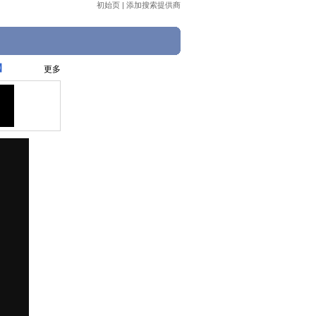
初始页
|
添加搜索提供商
】
更多