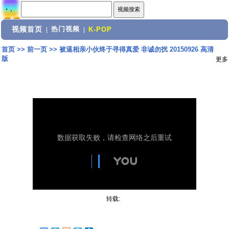
视频首页
热门视频
|
|
K-POP
首页
>>
前一页
>>
被逼相亲小伙终于寻得真爱 非诚勿扰 20150926 高清
版
更多
转载: