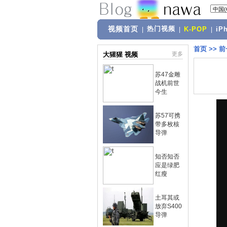
视频首页
热门视频
|
|
K-POP
|
iP
首页
>>
前
大猩猩 视频
更多
苏47金雕
战机前世
今生
苏57可携
带多枚核
导弹
知否知否
应是绿肥
红瘦
土耳其或
放弃S400
导弹