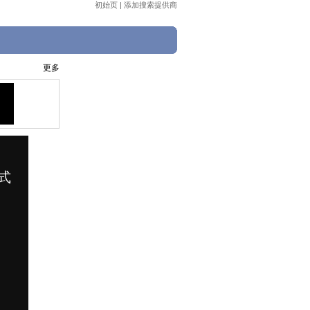
初始页
|
添加搜索提供商
更多