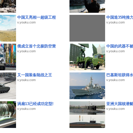
中国又亮相一超级工程
中国造35吨推
v.youku.com
v.youku.com
俄成立首个北极防空营
中国的武器不被
v.youku.com
v.youku.com
又一国装备陆战之王
巴基斯坦获得
v.youku.com
v.youku.com
涡扇13已经成功定型!
亚洲大国核潜
v.youku.com
v.youku.com