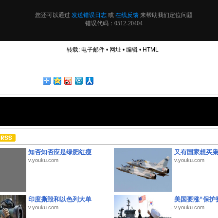
转载:
电子邮件
•
网址
•
编辑
•
HTML
知否知否应是绿肥红瘦
又有国家想买
v.youku.com
v.youku.com
印度撕毁和以色列大单
美国要涨“保护
v.youku.com
v.youku.com