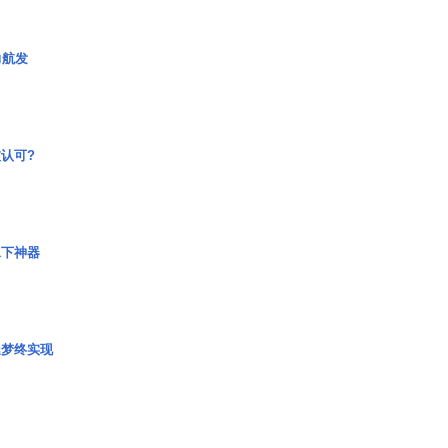
力航发
认可?
水下神器
艇梦终实现