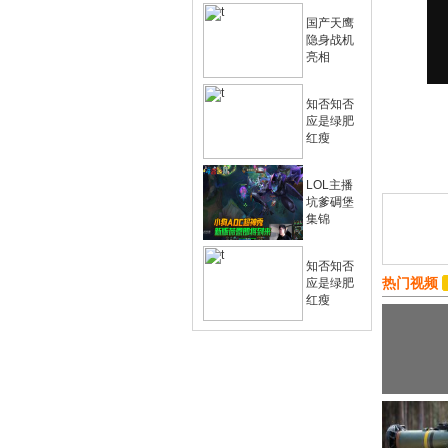
国产天鹰
隐身战机
亮相
知否知否
应是绿肥
红瘦
LOL主播
坑爹碉堡
集锦
知否知否
热门视频
应是绿肥
红瘦