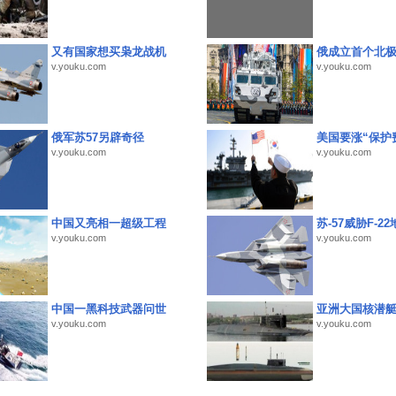
又有国家想买枭龙战机
俄成立首个北
v.youku.com
v.youku.com
俄军苏57另辟奇径
美国要涨“保护
v.youku.com
v.youku.com
中国又亮相一超级工程
苏-57威胁F-2
v.youku.com
v.youku.com
中国一黑科技武器问世
亚洲大国核潜
v.youku.com
v.youku.com