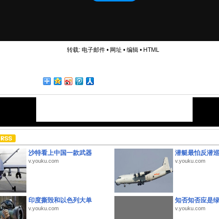
转载:
电子邮件
•
网址
•
编辑
•
HTML
沙特看上中国一款武器
潜艇最怕反潜
v.youku.com
v.youku.com
印度撕毁和以色列大单
知否知否应是
v.youku.com
v.youku.com