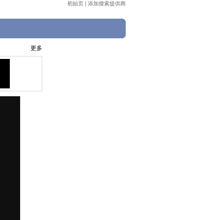
初始页
|
添加搜索提供商
更多