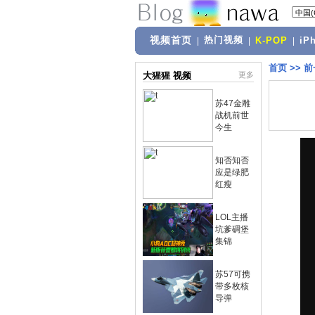
视频首页
热门视频
|
|
K-POP
|
iP
首页
>>
前
大猩猩 视频
更多
苏47金雕
战机前世
今生
知否知否
应是绿肥
红瘦
LOL主播
坑爹碉堡
集锦
苏57可携
带多枚核
导弹