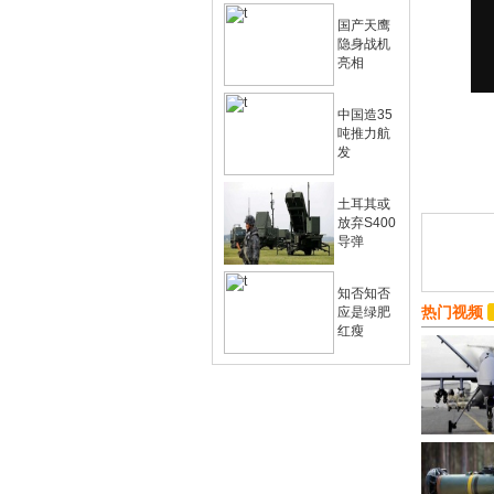
国产天鹰
隐身战机
亮相
中国造35
吨推力航
发
土耳其或
放弃S400
导弹
知否知否
热门视频
应是绿肥
红瘦