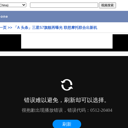
hone
一页
>>
「A 头条」三星S7旗舰再曝光 联想摩托联合出新机