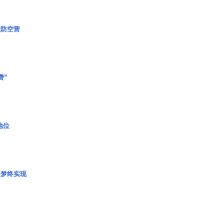
极防空营
费”
2地位
艇梦终实现