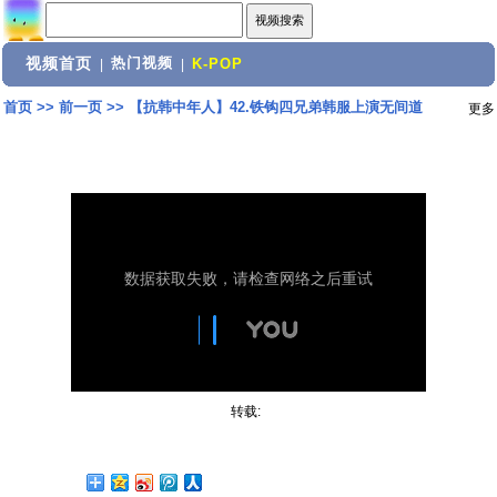
视频首页
热门视频
|
|
K-POP
首页
>>
前一页
>>
【抗韩中年人】42.铁钩四兄弟韩服上演无间道
更多
转载: