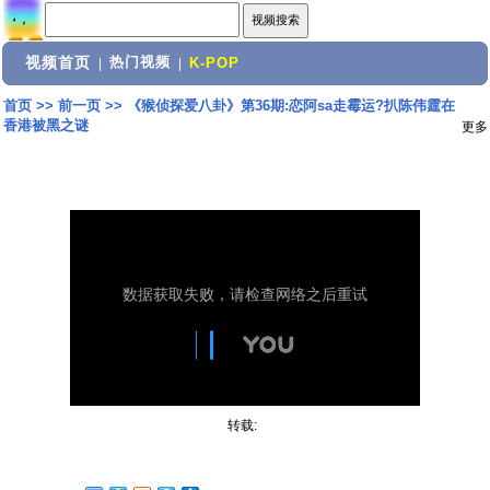
视频首页
热门视频
|
|
K-POP
首页
>>
前一页
>>
《猴侦探爱八卦》第36期:恋阿sa走霉运?扒陈伟霆在
香港被黑之谜
更多
转载: