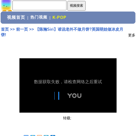
视频首页
热门视频
|
|
K-POP
首页
>>
前一页
>>
【陈瀚Siri】谁说老外不做月饼?英国萌娃做冰皮月
饼!
更多
转载: